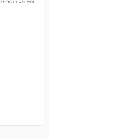
য় সফটওয়্যার এবং তথ্য