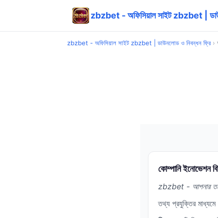
zbzbet - অফিসিয়াল সাইট zbzbet | ডাউন
zbzbet - অফিসিয়াল সাইট zbzbet | ডাউনলোড ও নিবন্ধন ফ্রি
›
কোম্পানি ইনোভেশন বি
zbzbet - আপনার তথ্য
তথ্য প্রযুক্তির মাধ্য